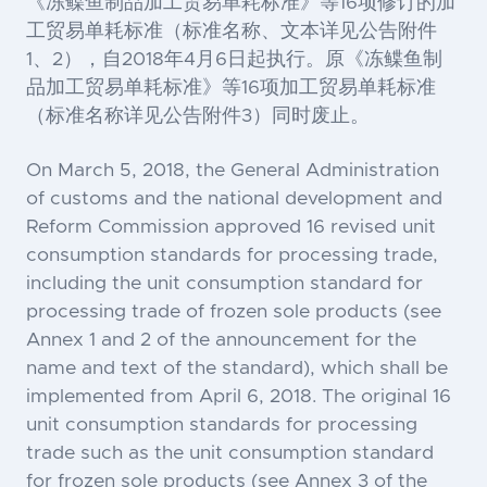
《冻鲽鱼制品加工贸易单耗标准》等16项修订的加
工贸易单耗标准（标准名称、文本详见公告附件
1、2），自2018年4月6日起执行。原《冻鲽鱼制
品加工贸易单耗标准》等16项加工贸易单耗标准
（标准名称详见公告附件3）同时废止。
On March 5, 2018, the General Administration
of customs and the national development and
Reform Commission approved 16 revised unit
consumption standards for processing trade,
including the unit consumption standard for
processing trade of frozen sole products (see
Annex 1 and 2 of the announcement for the
name and text of the standard), which shall be
implemented from April 6, 2018. The original 16
unit consumption standards for processing
trade such as the unit consumption standard
for frozen sole products (see Annex 3 of the