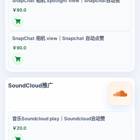
SnapChat 相机 Spotlight view｜Snapchat自动赞
￥90.0
SnapChat 相机 view｜Snapchat 自动点赞
￥90.0
SoundCloud推广
音乐Soundcloud play｜Soundcloud自动赞
￥20.0