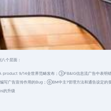
下列八个层面：
级；②AAA product 9/14全世界范畴发布；③FB&IG信息流广
量建立/编写广告宣传作用的Bug；⑥BM中主?管理方法和通告设
ps的升级