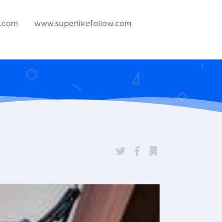
w.com
www.superlikefollow.com