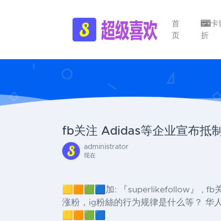
首
卡
页
折
fb关注 Adidas等企业宣布
administrator
现在
🟨🟧🟩🟦加: 『superlikefollow
涨粉，ig粉絲的行为规律是什么等？ 华人/
🟨🟧🟩🟦