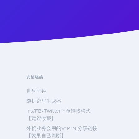
友情链接
世界时钟
随机密码生成器
Ins/FB/Twitter下单链接格式
【建议收藏】
外贸业务会用的V*P*N 分享链接
【效果自己判断】