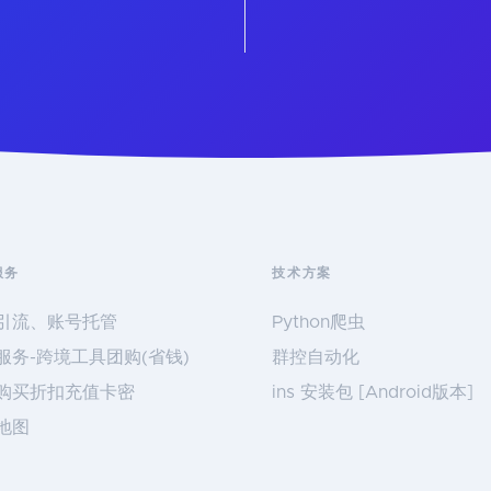
服务
技术方案
引流、账号托管
Python爬虫
服务-跨境工具团购(省钱)
群控自动化
购买折扣充值卡密
ins 安装包 [Android版本]
地图