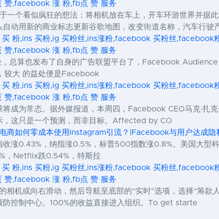
页 赞,facebook 涨 粉,fb点 赞 服务
View）来源于一个看似疯狂的想法：将相机放在车上，开车环游世界
头自动用新的商业标志更新谷歌地图，改变街道名称，汽车行驶
s 买 粉,ins 买粉,ig 买粉丝,ins涨粉,facebook 买粉丝,facebo
页 赞,facebook 涨 粉,fb点 赞 服务
算也发布了自身的广告联盟平台了，Facebook Audience Netw
较大 的益处便是Facebook
s 买 粉,ins 买粉,ig 买粉丝,ins涨粉,facebook 买粉丝,facebo
页 赞,facebook 涨 粉,fb点 赞 服务
成为常态。据外媒报道，本周四，Facebook CEO马克·扎克
只是一个预测，而非目标。Affected by CO
境电商如何零成本使用Instagram引流？|Facebook与用户达成
0.43%，纳指涨0.5%，标普500指数涨0.8%。美国大型科技
%，Netflix跌0.54%，特斯拉
s 买 粉,ins 买粉,ig 买粉丝,ins涨粉,facebook 买粉丝,facebo
页 赞,facebook 涨 粉,fb点 赞 服务
方的相机或向右滑动，然后导航至底部的“实时”选项，选择“筹款
制中心。100%的收益直接进入组织。To get starte