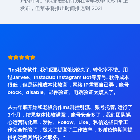
户的许可。该功能最初计划在今年秋季 iOS 14 上
发布，但苹果将推出时间推迟到 2021
"Ins社交软件, 我们团队用的比较久了, 转化率不错。用
过Jarvee、Instadub Instagram Bot等养号, 软件成本
很低，但是运维成本比较高，网络 IP需要自己弄，账号
block、disable、邮件验证、电话验证太烦人了。
从去年底开始和老板合作Ins群控引流、账号托管, 运行了
3个月，结果整体比较满意，账号安全多了，我们团队操
心运营转化率，发帖、Follow、Like、私信这些日常工
作完全托管了，极大了提高了工作效率，多谢疫情期间提
供的远程网络技术服务。"