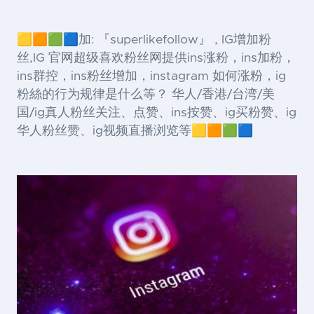
🟨🟧🟩🟦加: 『superlikefollow』 , IG增加粉
丝,IG 官网超级喜欢粉丝网提供ins涨粉，ins加粉，
ins群控，ins粉丝增加，instagram 如何涨粉，ig
粉絲的行为规律是什么等？ 华人/香港/台湾/美
国/ig真人粉丝关注、点赞、ins按赞、ig买粉赞、ig
华人粉丝赞、ig视频直播浏览等🟨🟧🟩🟦