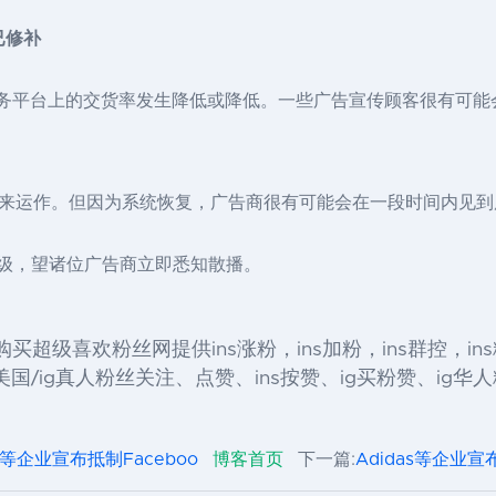
已修补
成 全部服务平台上的交货率发生降低或降低。一些广告宣传顾客很有
来运作。但因为系统恢复，广告商很有可能会在一段时间内见到
品升级，望诸位广告商立即悉知散播。
 Facebook 购买超级喜欢粉丝网提供ins涨粉，ins加粉，ins群控
/ig真人粉丝关注、点赞、ins按赞、ig买粉赞、ig华人粉丝
as等企业宣布抵制Faceboo
博客首页
下一篇:
Adidas等企业宣