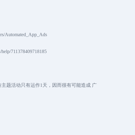
utomated_App_Ads
711378409718185
广告宣传主题活动只有运作1天，因而很有可能造成 广