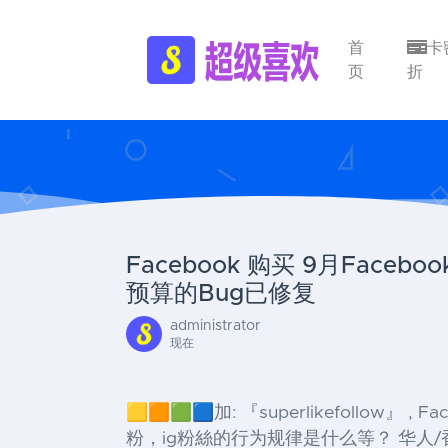
首
卡
页
折
Facebook 购买 9月Fac
预算的Bug已修复
administrator
现在
🟨🟧🟩🟦加: 『superlikefollow
粉，ig粉絲的行为规律是什么等？ 华人/香