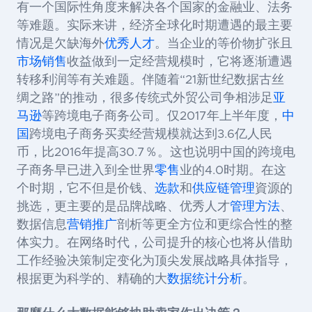
有一个国际性角度来解决各个国家的金融业、法务
等难题。
实际来讲，经济全球化时期遭遇的最主要
情况是欠缺海外
优秀人才
。当企业的等价物扩张且
市场销售
收益做到一定经营规模时，它将逐渐遭遇
转移利润等有关难题。
伴随着
“21
新世纪数据古丝
绸之路
”
的推动，很多传统式外贸公司争相涉足
亚
马逊
等跨境电子商务公司。仅
2017
年上半年度，
中
国
跨境电子商务买卖经营规模就达到
3.6
亿人民
币，比
2016
年提高
30.7
％。这也说明中国的跨境电
子商务早已进入到全世界
零售
业的
4.0
时期。
在这
个时期，它不但是价钱、
选款
和
供应链管理
資源的
挑选，更主要的是品牌战略、优秀人才
管理方法
、
数据信息
营销推广
剖析等更全方位和更综合性的整
体实力。在网络时代，公司提升的核心也将从借助
工作经验决策制定变化为顶尖发展战略具体指导，
根据更为科学的、精确的大
数据统计分析
。