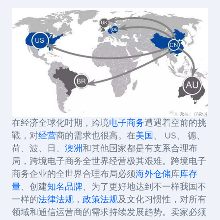
在经济全球化时期，跨境
电子商务
遭遇着空前的挑
戰，对
经营
商的需求也很高。在
美国
、
US
、
德、
荷、波、日、
澳洲
和其他国家都是有支系合理布
局，跨境电子商务全世界经营极其艰难。
跨境电子
商务企业的全世界合理布局必须
海外仓储
库
库存
量
、创建
知名品牌
、为了更好地达到不一样我国不
一样的
法律法规
，
政策法规
及文化习惯性，对所有
领域和通信运营商的需求持续发展趋势。卖家必须