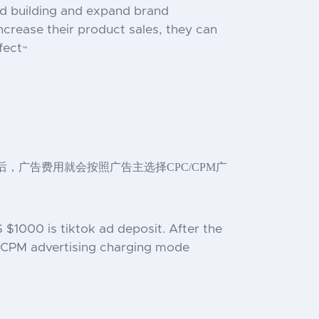
nd building and expand brand
ncrease their product sales, they can
fect~
线后，广告费用就会按照广告主选择CPC/CPM广
 $1000 is tiktok ad deposit. After the
 / CPM advertising charging mode