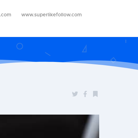
w.com
www.superlikefollow.com