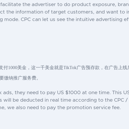
facilitate the advertiser to do product exposure, bra
ect the information of target customers, and want to i
 mode. CPC can let us see the intuitive advertising ef
支付1000美金，这一千美金就是TikTok广告预存款，在广告上
要缴纳推广服务费。
k ads, they need to pay US $1000 at one time. This US
es will be deducted in real time according to the CPC
me, we also need to pay the promotion service fee.