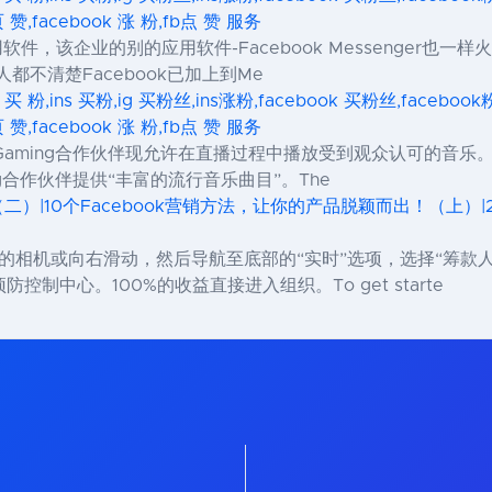
页 赞,facebook 涨 粉,fb点 赞 服务
软件，该企业的别的应用软件-Facebook Messenger也一
人都不清楚Facebook已加上到Me
s 买 粉,ins 买粉,ig 买粉丝,ins涨粉,facebook 买粉丝,facebo
页 赞,facebook 涨 粉,fb点 赞 服务
 Gaming合作伙伴现允许在直播过程中播放受到观众认可的音乐。
ing合作伙伴提供“丰富的流行音乐曲目”。The
（二）|10个Facebook营销方法，让你的产品脱颖而出！（上）|2
方的相机或向右滑动，然后导航至底部的“实时”选项，选择“筹款
制中心。100%的收益直接进入组织。To get starte