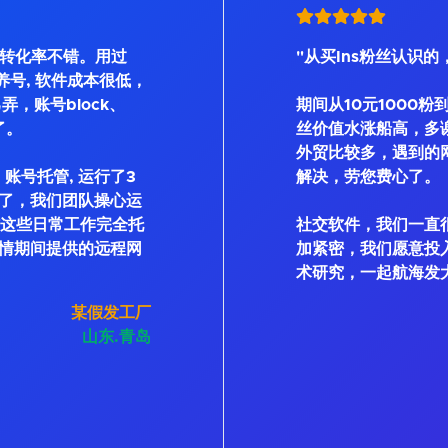
, 转化率不错。用过
"从买Ins粉丝认识的
Bot等养号, 软件成本很低，
弄，账号block、
期间从10元1000粉
了。
丝价值水涨船高，多
外贸比较多，遇到的
账号托管, 运行了3
解决，劳您费心了。
了，我们团队操心运
私信这些日常工作完全托
社交软件，我们一直
情期间提供的远程网
加紧密，我们愿意投
术研究，一起航海发
某假发工厂
山东.青岛