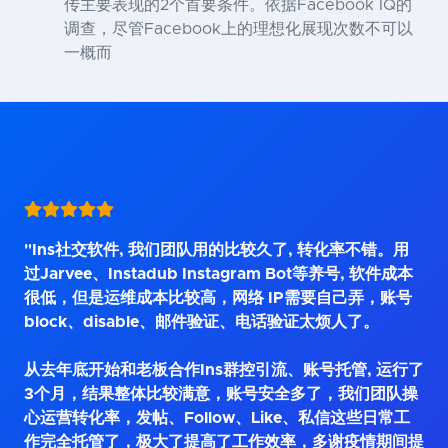
传主要表现的2个首要条件。依据Facebook IQ的
调查，尽管Facebook上的理想化展现次数不可以
一概而
"Ins社交软件, 我们团队用的比较久了, 转化率不错。用
过Jarvee、Instadub Instagram Bot等养号, 软件成本
很低，但是运维成本比较高，网络 IP需要自己弄，账号
block、disable、邮件验证、电话验证太烦人了。
从去年底开始和老板合作Ins群控引流、账号托管, 运行了
3个月，结果整体比较满意，账号安全多了，我们团队操
心运营转化率，发帖、Follow、Like、私信这些日常工
作完全托管了，极大了提高了工作效率，多谢疫情期间提