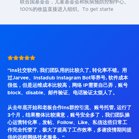
联合国基金会，儿童基金会和疾病预防控制中心。
100%的收益直接进入组织。To get starte
"Ins社交软件, 我们团队用的比较久了, 转化率不错。用
过Jarvee、Instadub Instagram Bot等养号, 软件成本
很低，但是运维成本比较高，网络 IP需要自己弄，账号
block、disable、邮件验证、电话验证太烦人了。
从去年底开始和老板合作Ins群控引流、账号托管, 运行了
3个月，结果整体比较满意，账号安全多了，我们团队操
心运营转化率，发帖、Follow、Like、私信这些日常工
作完全托管了，极大了提高了工作效率，多谢疫情期间提
供的远程网络技术服务。"