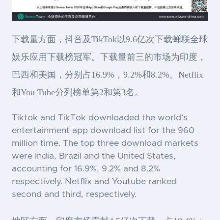
下载量方面，抖音及TikTok以9.6亿次下载蝉联全球
娱乐应用下载榜冠军。下载量前三的市场为印度，
巴西和美国，分别占16.9%，9.2%和8.2%。Netflix
和You Tube分列榜单第2和第3名。
Tiktok and TikTok downloaded the world's
entertainment app download list for the 960
million time. The top three download markets
were India, Brazil and the United States,
accounting for 16.9%, 9.2% and 8.2%
respectively. Netflix and Youtube ranked
second and third, respectively.