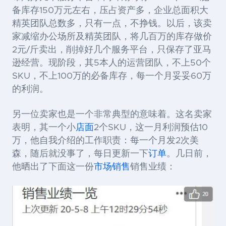
备库存
150
万元左右，压占资产多，企业总面积大
精英团队总数多，只有一点，不挣钱。以后，该卖
家减缩办公场所及精英团队，将几百万的库存做价
2
元
/
斤卖出，削掉好几个服务平台，只保存了亚马
逊经营。现阶段，其
5
本人的运营团队，不上
50
个
SKU
，不上
100
万的必备库存，每一个月妥妥
60
万
的利润。
另一位卖家也是一个非常典型的意味着。这名卖家
表明，其一个小
店面
2个
SKU
，这一月利润预估
10
万，他自我介绍的工作职责：每一个月发2次美
森，随后就没事了，每日更新一下
订单
。几日前，
他晒出了下面这一份
市场销售
销售业绩：