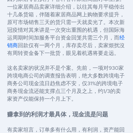
一位家居商品卖家详细介绍，以往其每月平稳传出
十几条货箱，伴随着家居商品网上购物要求提升，
原可市场销售三天的货只需一天就卖光了。本次新
冠疫情对其来讲是一次突出重围的机遇，但国际海
运周期时间加服务平台资金回笼共需三个月，而
经
销商
回款仅有一两个月，库存卖尽后，卖家烦扰沒
有周转资金备下一批货，眼见着机遇将要走远。
这名卖家的状况并不是个案。先前，一项对
930
家
跨境电商公司的调查报告表明，绝大多数跨境电子
商务公司现金流日趋焦虑不安，仅
31%
的跨境电子
商务现金流还能支撑点三个月及之上，约
1/3
的卖
家资产仅能保持一个月上下。
赚拿到的利润才最具体，现金流是问题
有卖家坦言，订单多有什么用，有利润，资产能回