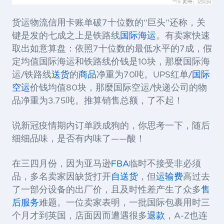
货运物流信用卡账单破
7
十位数的“巨头”还称，关
键是发的七成之上是铁路线
国际海运
。有卖家快速
取出如意算盘：依照
7
十位数的最低水平的
7
成，假
定均值国际海运和铁路线价钱是
10
块，那麼国际海
运
/
铁路线
送货
的
商品
净重为
70
吨。UPS红单
/
国际
空运
价钱均值
80
块，那麼国际空运
/
快递公司的物
品净重为
3.75
吨。推算销售总额，了不起！
说新冠疫情期内订单跌成狗的，你思考一下，随后
细细品味，是否有内味了
——酸！
在三四月份，因为亚马逊
FBA
临时不接受非必须
品，多名卖家因缺货打开
自送货
，但
运输费
高过去
了一部分设备的出厂价，且及时性差产生了众多
售
后服务
难题。一位卖家表明，一批国际包裹用时三
个月才到英国，店面因而遭遇很多
退款
，
A-Z
也连