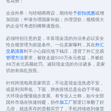
笔花费；
企业外界：与经销商商议，期待给予
折扣优惠
或增
加回款；申请办理国家补贴；办理贷款；规模很大
的企业可考虑到稀释液股份。
必须特别注意的是，丰富现金流的办法务必以安全
性合规管理为前提条件。一位卖家曝料，其在
外汇
交易
清算
时不小心踩坑地下钱庄，违背了外汇交易
管理方法
要求，被收走超
500
万余元收益，并被处
88
万余元高额处罚。减轻现金流的办法诸多，卖家
切勿有病乱投医。
针对跨境电商卖家而言，不论是现金流焦虑不安，
或是利润率低，下面，肺炎疫情总是会趋于平稳，
大环境会慢慢稳步发展。有专业人士称，
如今全部
国外市场在快速转暖
，
协作
加工厂
那里订单翻了好
几倍
，
就连库存的货都买空了
，
手机持续收到催货