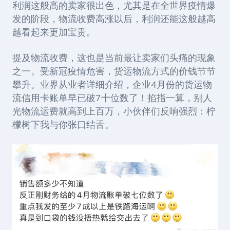
利润这般高的卖家很出色，尤其是在全世界疫情爆
发的阶段，物流收费高涨以后，利润还能这般越高
越看起来更加宝贵。
提及物流收费，这也是当前最让卖家们头痛的现象
之一。受新冠疫情危害，货运物流方式的价钱节节
攀升。业界从业者详细介绍，企业
4
月份的货运物
流信用卡账单早已破
7
十位数了！掐指一算，别人
光物流运费就高到上百万，小伙伴们反响强烈：柠
檬树下我与你张口结舌。