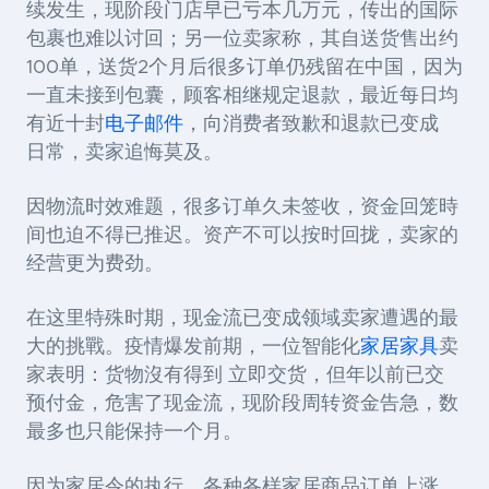
续发生，现阶段门店早已亏本几万元，传出的国际
包裹也难以讨回；另一位卖家称，其自送货售出约
100
单，送货2个月后很多订单仍残留在中国，因为
一直未接到包囊，顾客相继规定退款，最近每日均
有近十封
电子邮件
，向消费者致歉和退款已变成
日常，卖家追悔莫及。
因物流时效难题，很多订单久未签收，资金回笼時
间也迫不得已推迟。资产不可以按时回拢，卖家的
经营更为费劲。
在这里特殊时期，现金流已变成领域卖家遭遇的最
大的挑戰。疫情爆发前期，一位智能化
家居家具
卖
家表明：货物沒有得到 立即交货，但年以前已交
预付金，危害了现金流，现阶段周转资金告急，数
最多也只能保持一个月。
因为家居令的执行，各种各样家居商品订单上涨。