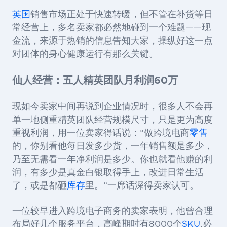
英国
销售市场正处于快速转暖，但不管在补货等日
常经营上，多名卖家都必然地碰到一个难题
——现
金流，来源于热销的信息告知大家，操纵好这一点
对团体的身心健康运行有那么关键。
仙人经营：五人精英团队月利润60万
现如今卖家中间再说到企业情况时，很多人不会再
单一地侧重精英团队经营规模尺寸，只是更为高度
重视利润，用一位卖家得话说：
“做跨境电商
零售
的，你别看他每日发多少货，一年销售额是多少，
乃至无需看一年净利润是多少。你也就看他赚的利
润，有多少是真金白银取得手上，改进日常生活
了，或是都砸
库存
里。”一席话深得卖家认可。
一位较早进入跨境电子商务的卖家表明，他曾合理
布局好几个服务平台，高峰期时有
8000
个
SKU
,
必