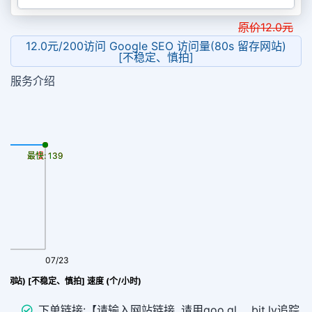
原价
12.0
元
12.0元/200访问 Google SEO 访问量(80s 留存网站)
[不稳定、慎拍]
服务介绍
最慢: 139
最快: 139
07/23
gle SEO 访问量(80s 留存网站) [不稳定、慎拍] 速度 (个/小时)
下单链接:【请输入网站链接, 请用goo.gl 、bit.ly追踪