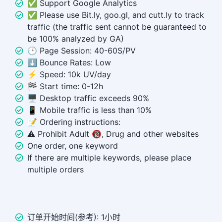
✅ Support Google Analytics
✅ Please use Bit.ly, goo.gl, and cutt.ly to track
traffic (the traffic sent cannot be guaranteed to
be 100% analyzed by GA)
🕒 Page Session: 40-60S/PV
⬇️ Bounce Rates: Low
⚡ Speed: 10k UV/day
🏁 Start time: 0-12h
🖥️ Desktop traffic exceeds 90%
📱 Mobile traffic is less than 10%
📝 Ordering instructions:
⚠️ Prohibit Adult 🔞, Drug and other websites
One order, one keyword
If there are multiple keywords, please place
multiple orders
订单开始时间(参考): 1小时