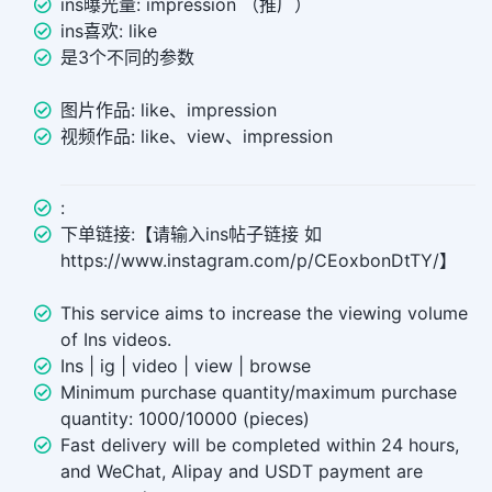
ins曝光量: impression （推广）
ins喜欢: like
是3个不同的参数
图片作品: like、impression
视频作品: like、view、impression
:
下单链接:【请输入ins帖子链接 如
https://www.instagram.com/p/CEoxbonDtTY/】
This service aims to increase the viewing volume
of Ins videos.
Ins | ig | video | view | browse
Minimum purchase quantity/maximum purchase
quantity: 1000/10000 (pieces)
Fast delivery will be completed within 24 hours,
and WeChat, Alipay and USDT payment are