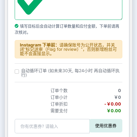
填写目标后会自动计算订单数量和应付金额，下单前请再
次核对。
Instagram 下单前：
请确保账号为公开状态，并关
闭“标记送审（Flag for review）”，否则新增粉丝可
能不会直接显示。
自动循环订单 (如未来30天, 每24小时 再自动循环执
行)
订单个数
0
订单小计
￥0
订单折扣
-￥0.00
需要支付
￥0.00
使用优惠券