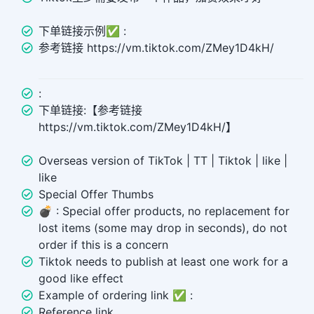
下单链接示例✅ :
参考链接 https://vm.tiktok.com/ZMey1D4kH/
:
下单链接:【参考链接
https://vm.tiktok.com/ZMey1D4kH/】
Overseas version of TikTok | TT | Tiktok | like |
like
Special Offer Thumbs
💣 ︎: Special offer products, no replacement for
lost items (some may drop in seconds), do not
order if this is a concern
Tiktok needs to publish at least one work for a
good like effect
Example of ordering link ✅ :
Reference link