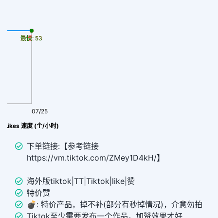
最慢: 53
最快: 53
07/25
Tiktok 普通赞/Likes 速度 (个/小时)
下单链接:【参考链接
https://vm.tiktok.com/ZMey1D4kH/】
海外版tiktok|TT|Tiktok|like|赞
特价赞
💣︎: 特价产品，掉不补(部分有秒掉情况)，介意勿拍
Tiktok至少需要发布一个作品，加赞效果才好