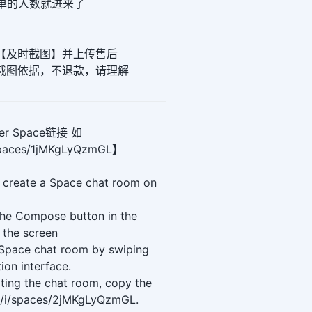
下单的人数就进来了
请【及时截图】并上传售后
无截图依据，不退款，请理解
r Space链接 如
i/spaces/1jMKgLyQzmGL】
 create a Space chat room on
the Compose button in the
 the screen
 Space chat room by swiping
tion interface.
ating the chat room, copy the
com/i/spaces/2jMKgLyQzmGL.