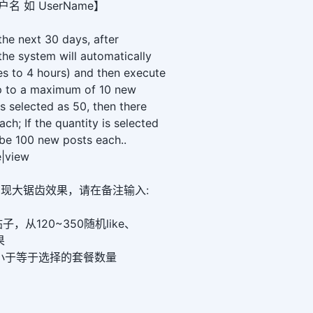
名 如 UserName】
he next 30 days, after
the system will automatically
es to 4 hours) and then execute
p to a maximum of 10 new
 is selected as 50, then there
ch; If the quantity is selected
l be 100 new posts each..
e|view
想实现大锯齿效果，请在备注输入:
从120~350随机like、
果
数字要小于等于选择的套餐数量