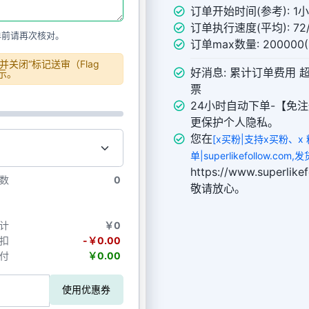
订单开始时间(参考): 1
订单执行速度(平均): 72/
单前请再次核对。
订单max数量: 20000
关闭“标记送审（Flag
好消息: 累计订单费用 
显示。
票
24小时自动下单-【免注
更保护个人隐私。
您在
[x买粉|支持x买粉、x
单|superlikefollow.co
https://www.superl
数
0
敬请放心。
计
￥0
扣
-￥0.00
付
￥0.00
使用优惠券