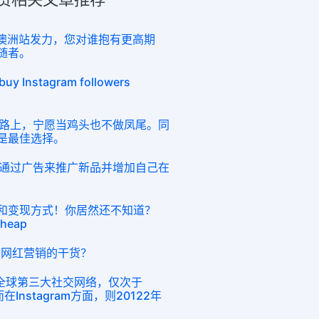
在澳洲站发力，您对谁抱有更高期
追随者。
stagram followers
路上，宁愿当鸡头也不做凤尾。同
粉丝是最佳选择。
通过广告来推广新品并增加自己在
涨粉和变现方式！你居然还不知道？
cheap
ram网红营销的干货？
位列全球第三大社交网络，仅次于
。而在Instagram方面，则20122年