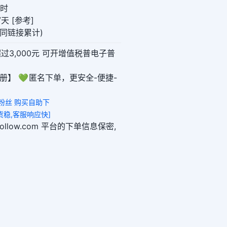
小时
天 [参考]
0(同链接累计)
超过3,000元 可开增值税普电子普
册】 💚 匿名下单，更安全-便捷-
 粉丝 购买自助下
m,发货稳,客服响应快]
ikefollow.com 平台的下单信息保密,