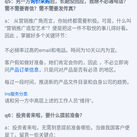
q5：另一方
询价采购
后，长期没回应，我想不必通电话？
需不需要寄信？需不需要发传真？
a： 从营销推广角而言，你始终都需要积极。可是，什么叫
“营销推广造型艺术”？便是把这一件不取悦的事儿得好看。
因此 ，掌握好多个关键环节：
不必頻率过高的email和电話。時间为10天以内为宜。
客户假如做好准备，她们肯定会你的，因此 ，不必立即询
问
产品
订单信息
，只是问对产品是否有必须 的地区。
每过一段时间，推送新的产品文件目录和自身公司的趋势。
Ins服务分类
请和另一方中高层上述的工作人员“维持”。
q6：投资者来啦，要什么提前准备？
a：投资者来啦，无需刻意提前准备哪些。当做我国客户便
是了。留意一些关键点：