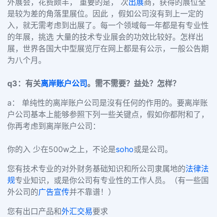
外展会，花费颇丰， 重要的是， 次
出展
商，获得的展位全
是较为差的角落里展位。因此 ，假如公司沒有到上一定的
入，就无需考虑到出展了。每一个领域每一年都是有专业性
的年展，挑选 大量的技术专业展会的功效比较好。怎样出
展，世界各国大中型展览厅在网上都是有公示，一般公告期
为八个月。
q3：有关
离岸账户公司
。需不需要？益处？怎样？
a： 单纯性的离岸账户公司是沒有任何的作用的。要离岸账
户公司基本上能够参照下列一些关键点，假如你都附和了，
你再考虑到离岸账户公司：
你的入 少在500w之上，不论是
soho
或是公司。
您有技术专业的对外财务基础知识和所公司隶属地的
法律法
规
专业知识，或是你公司有专业性的工作人员。（有一些国
外公司的
广告宣传
并不靠谱！）
您有出口产品和
外汇交易
要求