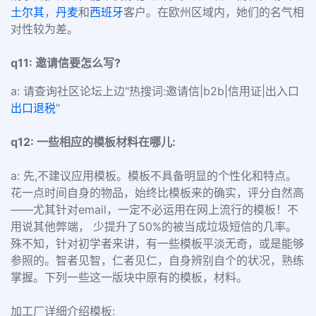
土尔其
，
丹麦
和
西班牙
客户。在欧州区域内，她们的名气相
对性较为差。
q11: 邀请信要怎么写?
a: 请查询社区论坛上边"热搜词:邀请信|b2b|信用证|出入口
出口退税
"
q12: 一些相应的模板材料在哪儿:
a: 先,不建议应用模板。模板不具备明显的个性化和特点。
花一点时间自身的物品，始终比模板来的确实，评分自然高
——尤其针对email，一定不必运用在网上流行的模板！不
用说其他弊端， 少提升了50%的被当成垃圾短信的几率。
殊不知，针对初学者来讲，有一些模板平淡无奇，或是能够
参照的。智者见智，仁者见仁，自身辨别自个的状况，熟练
掌握。下列一些这一版块中原有的模板，材料。
加工厂详细介绍模板: