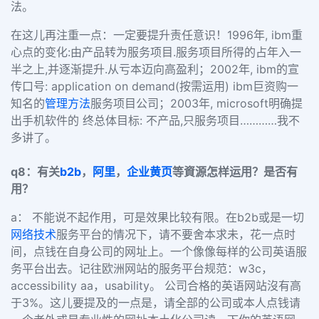
法。
在这儿再注重一点：一定要提升责任意识！1996年, ibm重
心点的变化:由产品转为服务项目.服务项目所得的占年入一
半之上,并逐渐提升.从亏本迈向高盈利；2002年, ibm的宣
传口号: application on demand(按需运用) ibm巨资购一
知名的
管理方法
服务项目公司；2003年, microsoft明确提
出手机软件的 终总体目标: 不产品,只服务项目…………我不
多讲了。
q8：有关
b2b
，
阿里
，
企业黄页
等資源怎样运用？是否有
用？
a： 不能说不起作用，可是效果比较有限。在b2b或是一切
网络技术
服务平台的情况下，请不要舍本求未，花一点时
间，点钱在自身公司的网址上。一个像像每样的公司英语服
务平台出去。记往欧洲网站的服务平台规范：w3c，
accessibility aa，usability。 公司合格的英语网站沒有高
于3%。这儿要提及的一点是，请全部的公司或本人点钱请