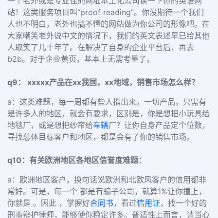
一个老外或是专业性的网址本土化公司读一下你的英语网
站！这类服务项目叫“proof reading”。你没期待一个我们
人也不明白，老外也搞不懂的网站做为你公司的形像吧。在
大家嘲笑老外说中文的情况下，我们的英文表述早已给其他
人取笑了几十年了。在解决了自身的企业平台后，再去
b2b。对于企业黄页，基本上无需考量了。
q9： xxxxx产品在xx我国，xx地域，销售市场怎么样？
a：这类难题，每一周都有些人指出来。一切产品，只需有
是许多人的地区，就会有要求，区别是，你是想把小玩具给
地毯厂，或是想把纱帘给
车辆
厂？让你自身产品定个位数，
寻找总体目标客户和地区，都是会有了你的销售市场。
q10：有关欧洲地区各地区信誉度难题：
a：欧洲地区客户，换句话说欧洲和北欧风客户的信用都非
常好。可是，每一个 都是有骗子公司，就算1%让你撞上，
你就是 。因此 ，掌握好
合同书
，看过
信用证
，找一个好的
刑事辩护律师，能够使你稳定许多。普适性上而言，请当心