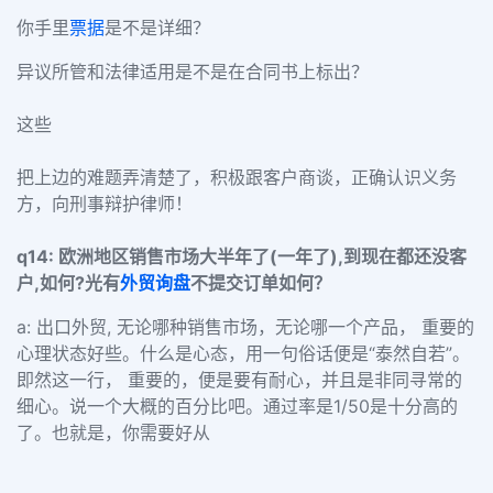
你手里
票据
是不是详细？
异议所管和法律适用是不是在合同书上标出？
这些
把上边的难题弄清楚了，积极跟客户商谈，正确认识义务
方，向刑事辩护律师！
q14: 欧洲地区销售市场大半年了(一年了),到现在都还没客
户,如何?光有
外贸询盘
不提交订单如何？
a: 出口外贸, 无论哪种销售市场，无论哪一个产品， 重要的
心理状态好些。什么是心态，用一句俗话便是“泰然自若”。
即然这一行， 重要的，便是要有耐心，并且是非同寻常的
细心。说一个大概的百分比吧。通过率是1/50是十分高的
了。也就是，你需要好从