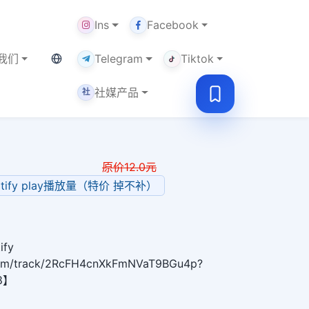
Ins
Facebook
当前语言：中文
我们
Telegram
Tiktok
社媒产品
社
原价
12.0
元
Spotify play播放量（特价 掉不补）
fy
y.com/track/2RcFH4cnXkFmNVaT9BGu4p?
58】