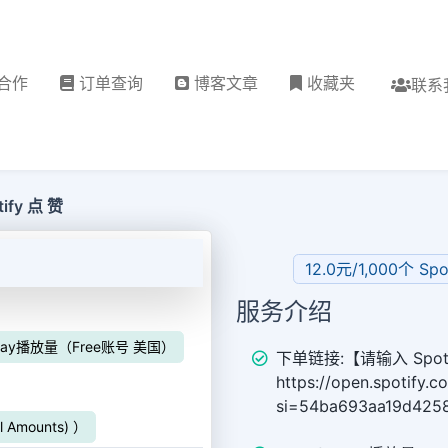
合作
订单查询
博客文章
收藏夹
联系
ify 点 赞
12.0元/1,000个 
服务介绍
y play播放量（Free账号 美国）
下单链接:【请输入 Spoti
https://open.spotif
si=54ba693aa19d42
ll Amounts) ）