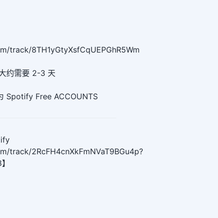
y.com/track/8TH1yGtyXsfCqUEPGhR5Wm
更新大约需要 2-3 天
otify Free ACCOUNTS
fy
y.com/track/2RcFH4cnXkFmNVaT9BGu4p?
58】