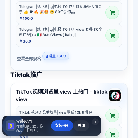
Telegram|纸飞机|tg|电报|TG 包月随机积极表情套
餐 👍 ❤️ 🔥 🎉🤩 😁 80个新作品
￥100.0
Telegram|纸飞机|tg|电报|TG 包月view 套餐 80个
新作品[ᴛɢ 🇮🇹 Auto Views ⟮ Italy ⟯]
￥30.0
销量 1309
查看全部规格
Tiktok推广
TikTok视频浏览量 view 上热门 - tiktok
view
Tiktok 视频浏览播放量|view量贩 10k套餐包
￥20.0
安装应用
×
安装指引
关闭
可添加到桌面，像
App 一样打开。
Tiktok 视频浏览播放量|view全网性价比最高
￥2.0