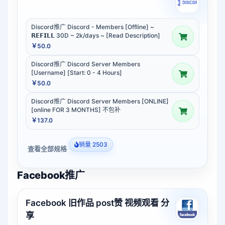
Discord推广 Discord - Members [Offline] ~
𝗥𝗘𝗙𝗜𝗟𝗟 30D ~ 2k/days ~ [Read Description]
￥50.0
Discord推广 Discord Server Members
[Username] [Start: 0 - 4 Hours]
￥50.0
Discord推广 Discord Server Members [ONLINE]
[online FOR 3 MONTHS] 不包补
￥137.0
销量 2503
查看全部规格
Facebook推广
Facebook 旧作品 post赞 视频观看 分
享