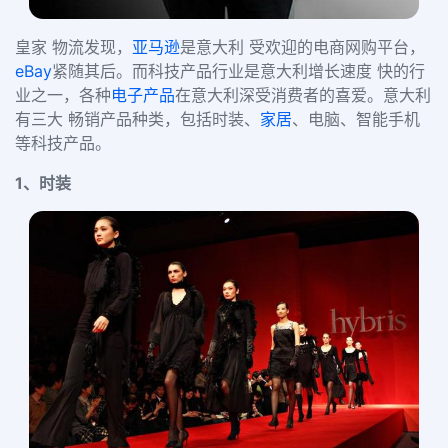
皇家 物流发现，
亚马逊
是意大利 受欢迎的电商网购平台，
eBay
紧随其后。而科技产品行业是意大利增长速度 快的行
业之一，各种
电子产品
在意大利深受消费者的喜爱。意大利
有三大 畅销产品种类，包括时装、
家居
、电脑、智能手机
等科技产品。
1、时装