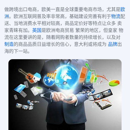
做跨境出口电商，欧美一直是全球重要电商市场，尤其是
欧
洲
。欧洲互联网普及率非常高，基础建设完善有利于
物流
配
送、当地消费水平相对较高，商品定价好等特点让众多
卖
家青睐有加。
英国
是欧洲电商贸易 繁荣的地区，但皇家 物
流在这里要讲的是，随着网购者数量的持续增长，以及对
制造
的商品品质日益增长的信心，意大利或将成为
品牌
出
海的下一站。