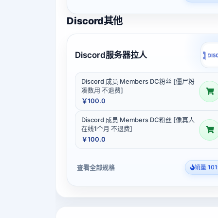
Discord其他
Discord服务器拉人
Discord 成员 Members DC粉丝 [僵尸粉
凑数用 不退费]
￥100.0
Discord 成员 Members DC粉丝 [像真人
在线1个月 不退费]
￥100.0
查看全部规格
销量 101