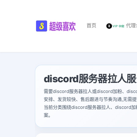
首页
代理
discord服务器拉人
需要discord服务器拉人或discord加粉、d
安排、发货较快、售后跟进与节奏沟通,无需提
当前分类围绕discord服务器拉人、disco
案。