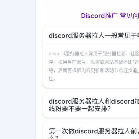
Discord推广 常见问
discord服务器拉人一般常见
discord服务器拉人常见于服务器拉新、
存。如果当前账号、频道或网站基础还比较
稳，后面再根据内容更新和活动节点逐步追
控。
discord服务器拉人和discord
线粉要不要一起安排？
第一次做discord服务器拉人
么？