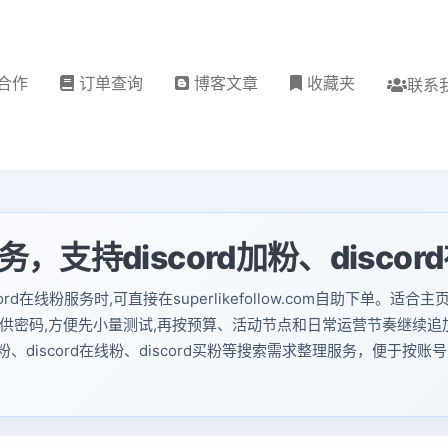
合作
订单查询
博客文章
收藏夹
联系
服务，支持discord加粉、disc
iscord在线粉服务时,可直接在superlikefollow.com自助下
供密码,方便先小量测试,再按预算、活动节点和日常运营节奏继续追
rd加粉、discord在线粉、discord买粉等搜索需求整理服务，便