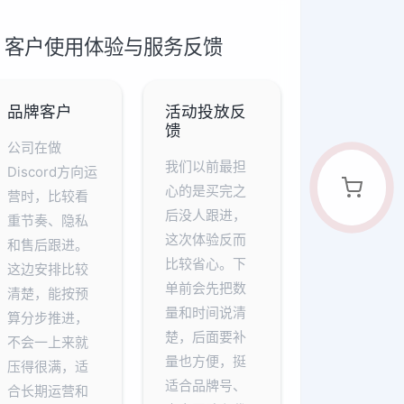
推广 客户使用体验与服务反馈
品牌客户
活动投放反
馈
公司在做
我们以前最担
Discord方向运
心的是买完之
营时，比较看
后没人跟进，
重节奏、隐私
这次体验反而
和售后跟进。
比较省心。下
这边安排比较
单前会先把数
清楚，能按预
量和时间说清
算分步推进，
楚，后面要补
不会一上来就
量也方便，挺
压得很满，适
适合品牌号、
合长期运营和