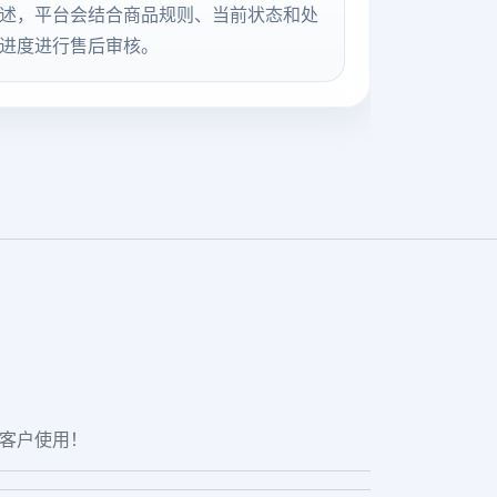
述，平台会结合商品规则、当前状态和处
进度进行售后审核。
老客户使用！