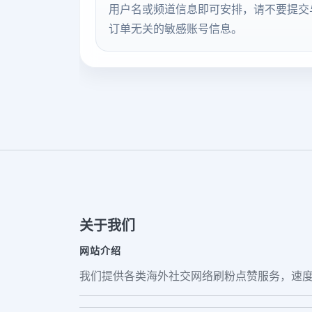
用户名或频道信息即可安排，请不要提交
订单无关的敏感账号信息。
关于我们
网站介绍
我们提供各类海外社交网络刷粉点赞服务，速度