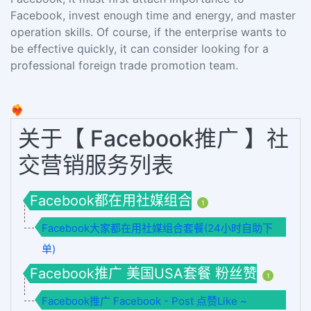
Facebook, invest enough time and energy, and master
operation skills. Of course, if the enterprise wants to
be effective quickly, it can consider looking for a
professional foreign trade promotion team.
❤️‍🔥
关于【 Facebook推广 】社
交营销服务列表
Facebook都在用社媒组合
1
Facebook大家都在用社媒组合套餐(24小时自助下
单)
Facebook推广 美国USA套餐 粉丝赞
1
Facebook推广 Facebook - Post 点赞Like ~