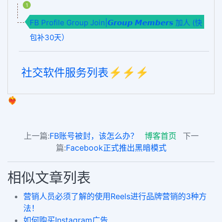
1
FB Profile Group Join|𝙂𝙧𝙤𝙪𝙥 𝙈𝙚𝙢𝙗𝙚𝙧𝙨 加人 (快
包补30天）
社交软件服务列表⚡️⚡️⚡️
❤️‍🔥
上一篇:
FB账号被封，该怎么办？
博客首页
下一
篇:
Facebook正式推出黑暗模式
相似文章列表
营销人员必须了解的使用Reels进行品牌营销的3种方
法！
如何购买Instagram广告