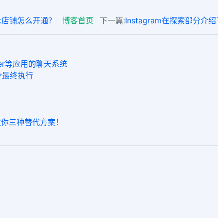
ook店铺怎么开通？
博客首页
下一篇:
Instagram在探索部分
enger等应用的聊天系统
令最终执行
长教你三种替代方案！