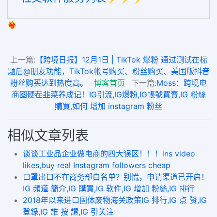
❤️‍🔥
上一篇:
【跨境日报】12月1日 | TikTok 爆粉 通过测试在标
题后@朋友功能，TikTok帐号购买、粉丝购买、美国版抖音
粉丝购买达到热度高。
博客首页
下一篇:
Moss：跨境电
商圈硬茬韭菜养成记！IG引流,IG爆粉,IG帳號買賣,IG 粉絲
購買,如何 增加 instagram 粉丝
相似文章列表
谈谈工业品企业做电商的四大误区！！！ins video
likes,buy real Instagram followers cheap
口罩出口不在商务部白名单？别慌，申请渠道已开启！
IG 頻道 簡介,IG 購買,IG 软件,IG 增加 粉絲,IG 排行
2018年以来进口固体废物海关政策IG 排行,IG 点 赞,IG
登錄,IG 誰 按 讚,IG 引关注