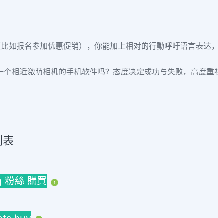
（比如报名参加优惠促销），你能加上相对的行動呼吁语言表达
是是一个相近激萌相机的手机软件吗？态度决定成功与失败，高度重视好
列表
 粉絲 購買
1
ts buy