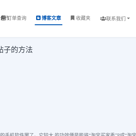
理合作
订单查询
博客文章
收藏夹
联系我们
和帖子的方法
萌相机的手机软件罢了。它较大 的功效便是能将“淘宝买家秀”P成