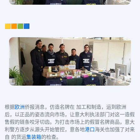
🟨🟧🟩🟦
根据
欧洲
侨报消息，仿造名牌在
加工和制造，运到欧洲
后，以正品的姿态流向市场，让意大利执法部门对这一造假
售假的链条咬牙切齿。为打击市场上的假冒名牌商品，意大
利警方逐步从源头开始管控，意各地
港口
海关也加强了对来
自 的货运
集装箱
的检查。