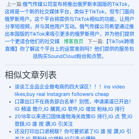
上一篇:
俄气传媒公司宣布将推出俄罗斯本国版的TikTok，
这将是一个新的社交媒体平台，类似于TikTok，但专门面向
俄罗斯用户。这个平台将提供与TikTok相似的功能，让用户
分享短视频，并与其他用户互动。俄气传媒公司希望通过推
出本国版的TikTok来吸引更多的俄罗斯用户，并为他们提供
一个更适合他们的社交媒
博客首页
下一篇:
【TikTok跨境
直播】你了解这个平台上的运营准则吗？他们提供的服务包
括购买SoundCloud粉丝和点赞。
相似文章列表
谈谈工业品企业做电商的四大误区！！！ins video
likes,buy real Instagram followers cheap
口罩出口不在商务部白名单？别慌，申请渠道已开启！
IG 頻道 簡介,IG 購買,IG 软件,IG 增加 粉絲,IG 排行
2018年以来进口固体废物海关政策IG 排行,IG 点 赞,IG
登錄,IG 誰 按 讚,IG 引关注
还没打印出口退税联？你可要抓紧了IG 誰 按 讚,IG 引
关注,IG 買粉絲,IG增粉,IG引流,IG爆粉