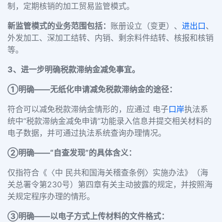
制，定期核销的加工贸易监管模式。
新监管模式的业务范围包括：
账册设立（变更）、
进出口
、
外发加工、深加工结转、内销、剩余料件结转、核报和核销
等。
3、进一步明确税款滞纳金减免事宜。
①明确——无纸化申请减免税款滞纳金的途径：
符合可以减免税款滞纳金情形的，应通过
电子
口岸
执法系
统中“税款滞纳金减免申请”功能录入信息并提交相关材料的
电子数据，并可通过执法系统查询办理情况。
②明确——“自查发现”的具体含义：
仅指符合《〈中 民共和国海关稽查条例〉实施办法》（海
关总署令第230号）第四章有关主动披露的规定，并按照海
关规定程序办理的情形。
③明确——以电子方式上传材料的文件格式：