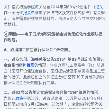
文件格式标准参照海关总署2014年第69号公告附件《
通关
作业无纸化
报关单
证电子扫描或转换文件格式标准》有关规
定。海关需要验核纸质材料的，纳税义务人应当提交相关纸
质材料。
④明确——电子口岸端税款滞纳金减免无纸化作业模块操
作规范。
4、取消加工贸易银行保证金台帐制度。
一、对商务部、海关总署公告2015年第63号规定实施保证
金台帐“空转”
管理
的情形，
企业办理加工贸易手（账）册设
立时无须开设保证金台帐，无须提供涉及限制类商品加工贸
易的担保。此前已设立的保证金台帐“空转”加工贸易手册仍
按照保证金台帐制度执行完毕。
二、对63号公告规定实施保证金台帐“实转”管理的情形
，
为保证
政策
平稳过渡，设置过渡期，过渡期从2017年8月1
日起至2018年2月1日结束。过渡期内，企业继续按照海关