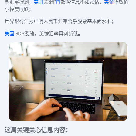
寻汇掌握到，
美国
关键P
PI
数据信息不如预估，
美金
指数值
小幅度收跌；
世界银行汇报申明人民币汇率合乎股票基本面水准；
美国
GDP委缩，英镑汇率再创新低。
这周关键关心信息内容：