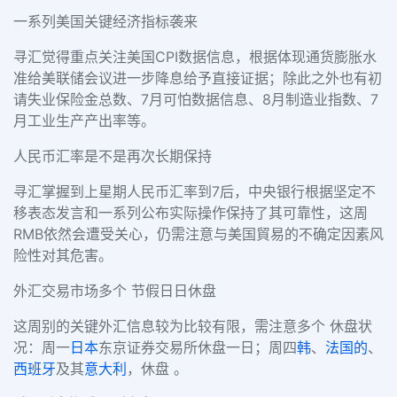
一系列美国关键经济指标袭来
寻汇觉得重点关注美国CPI数据信息，根据体现通货膨胀水
准给美联储会议进一步降息给予直接证据；除此之外也有初
请失业保险金总数、7月可怕数据信息、8月制造业指数、7
月工业生产产出率等。
人民币汇率是不是再次长期保持
寻汇掌握到上星期人民币汇率到7后，中央银行根据坚定不
移表态发言和一系列公布实际操作保持了其可靠性，这周
RMB依然会遭受关心，仍需注意与美国貿易的不确定因素风
险性对其危害。
外汇交易市场多个 节假日日休盘
这周别的关键外汇信息较为比较有限，需注意多个 休盘状
况：周一
日本
东京证券交易所休盘一日；周四
韩
、
法国的
、
西班牙
及其
意大利
，休盘 。