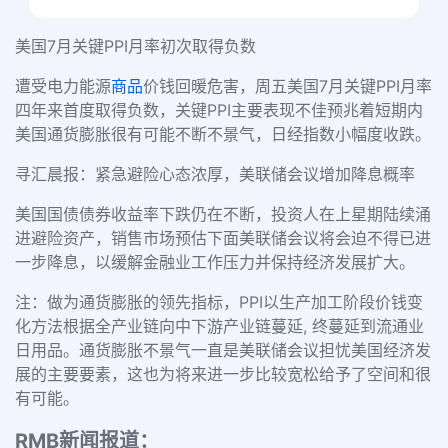
美国7月关键PPI月率初次取得负数
遭受电力能源
商品
价钱回暖危害，周五美国7月关键PPI月率
四年来首度取得负数，关键PPI主要表现不佳预兆着短期内
美国通货膨胀很有可能不断不景气，日经指数小幅度收跌。
寻汇晨报：紧急避险心态浓厚，美联储会议增加降息概率
美国国债债券收益率下跌仍在不断，投资人在上星期陆续涌
进避险资产，销售市场预估下面美联储会议将会迫不得已进
一步降息，以缓解金融业工作压力并保持经济发展扩大。
注：做为通货膨胀的领先指标，PPI以生产加工阶段价钱变
化方法根据全产业链向中下游产业链蔓延, 终蔓延到流通业
日用品。通货膨胀不景气一直是美联储会议担忧美国经济发
展的主要要素，这也为将来进一步比较宽松给予了空间和很
有可能。
RMB新闻报道：