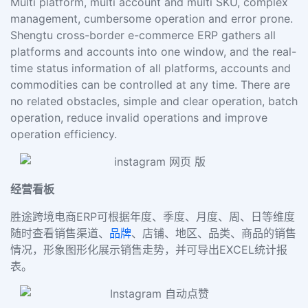
Multi platform, multi account and multi SKU, complex
management, cumbersome operation and error prone.
Shengtu cross-border e-commerce ERP gathers all
platforms and accounts into one window, and the real-
time status information of all platforms, accounts and
commodities can be controlled at any time. There are
no related obstacles, simple and clear operation, batch
operation, reduce invalid operations and improve
operation efficiency.
经营看板
胜途跨境电商ERP可根据年度、季度、月度、周、日等维度
随时查看销售渠道、
品牌
、店铺、地区、品类、商品的销售
情况，形象图形化展示销售走势，并可导出EXCEL统计报
表。