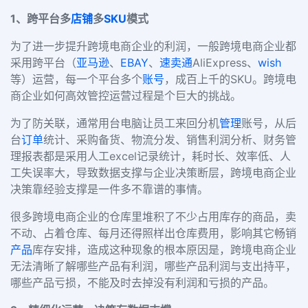
1、跨平台多
店铺
多
SKU
模式
为了进一步提升跨境电商企业的利润，一般跨境电商企业都
采用跨平台（
亚马逊
、
EBAY
、
速卖通
AliExpress、
wish
等）运营，每一个平台多个
账号
，成百上千的SKU。跨境电
商企业如何高效管控运营过程是个巨大的挑战。
为了防关联，通常用台电脑让员工来回分机
管理
账号，从后
台
订单
统计、采购备货、物流分发、销售利润分析、财务管
理报表都是采用人工excel记录统计，耗时长、效率低、人
工失误率大，导致数据支撑与企业决策断层，跨境电商企业
决策靠经验支撑是一件多不靠谱的事情。
很多跨境电商企业的仓库里堆积了不少占用库存的商品，卖
不动、占着仓库、每月还得照样出仓库费用，影响其它畅销
产品
库存安排，造成这种现象的根本原因是，跨境电商企业
无法清晰了解哪些产品有利润，哪些产品利润与支出持平，
哪些产品亏损，不能及时去掉没有利润和亏损的产品。