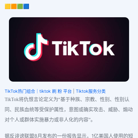
🟨🟧🟩🟦
TikTok热门组合｜tiktok 刷 粉 平台
|
Tiktok服务分类
TikTok将仇恨言论定义为“基于种族、宗教、性别、性别认
同、民族血统等受保护属性，意图或确实攻击、威胁、煽动
对个人或群体实施暴力或非人化的内容”。
据反诽谤联盟8月发布的一份报告显示，1亿美国人使用的短